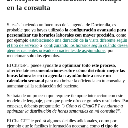
en la consulta
Si estás haciendo un buen uso de la agenda de Doctoralia, es
probable que ya hayas utilizado
la configuración avanzada para
personalizar tus horarios laborales con mayor precisión
, como
por ejemplo
estableciendo una duración de la visita diferente según
el tipo de servicio
o
configurando los horarios según cuándo desee
atender pacientes privados o pacientes de aseguradoras
, por
mencionar solo dos ejemplos.
El ChatGPT puede ayudarte a
optimizar todo este proceso
,
ofreciéndote
recomendaciones sobre cómo distribuir mejor las
horas laborales en tu agenda
o
ayudándote a crear un
calendario semanal
para maximizar la eficiencia en tu consulta y
aumentar así la satisfacción del paciente.
Se trata de un proceso que requiere tiempo e interacción con este
modelo de lenguaje, pero que puede ofrecer grandes resultados.
Pa
empezar, deberás preguntarle:
"¿Cómo el ChatGPT ayudarme a
optimizar la distribución de horas semanales en mi consulta?".
El ChatGPT te pedirá algunos detalles adicionales, como por
ejemplo que le facilites información necesaria como
el tipo de