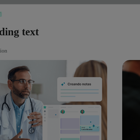
Y
ding text
tion