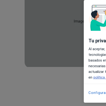
Tu priv
Al aceptar,
tecnologías
basados en
necesarias
actualizar
en
política
Configura