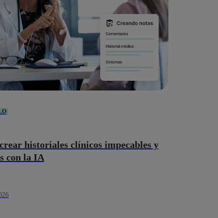
LO
rear historiales clínicos impecables y
s con la IA
026