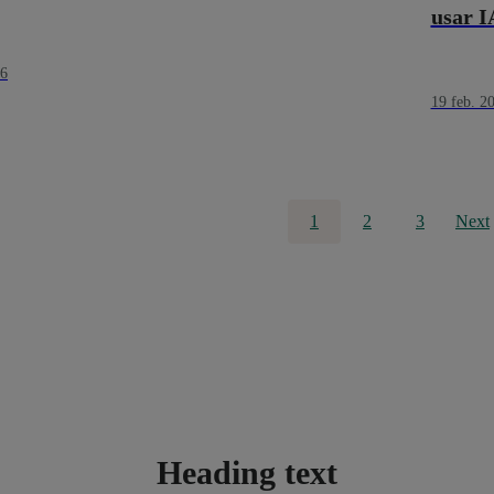
usar I
26
19 feb. 2
1
2
3
Next
Heading text