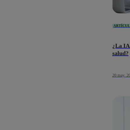
ARTÍCU
¿La IA 
salud?
20 may. 2