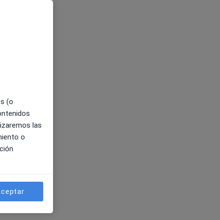
es (o
contenidos
lizaremos las
miento o
ción
ceptar