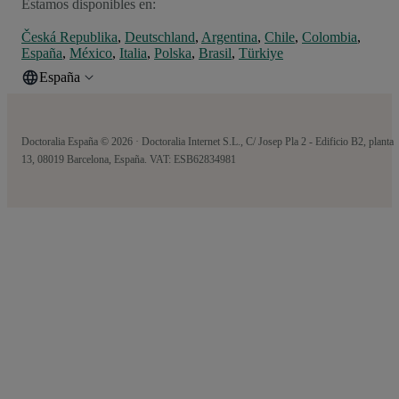
Estamos disponibles en:
Česká Republika
,
Deutschland
,
Argentina
,
Chile
,
Colombia
,
España
,
México
,
Italia
,
Polska
,
Brasil
,
Türkiye
España
Doctoralia España © 2026 · Doctoralia Internet S.L., C/ Josep Pla 2 - Edificio B2, planta
13, 08019 Barcelona, España. VAT: ESB62834981