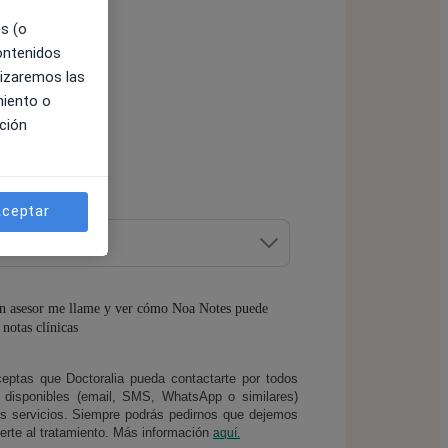
es (o
contenidos
lizaremos las
miento o
ción
cipalmente?
*
ceptar
un asesor me llame y ver cómo Noa Notes puede
notas clínicas
aceptas que Doctoralia pueda contactarte por todos
s disponibles (email, SMS, WhatsApp o similares)
us servicios. Siempre podrás pedirnos que dejemos
erte al tratamiento. Más información
aquí.