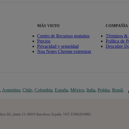
MÁS VISTO
COMPAÑÍA
Centro de Recursos gratuitos
Términos & 
Precios
Política de P
Privacidad y seguridad
Descubre Do
Noa Notes Chrome extension
,
Argentina
,
Chile
,
Colombia
,
España
,
México
,
Italia
,
Polska
,
Brasil
,
Edificio B2, planta 13, 08019 Barcelona, España. VAT: ESB62834981