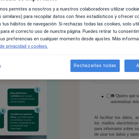
Correo electrónico:
*
 nos permites a nosotros y a nuestros colaboradores utilizar cooki
 similares) para recopilar datos con fines estadísiticos y ofrecer 
 tus hábitos de navegación. Si rechazas todas las cookies, solo uti
 para el correcto uso de nuestra página. Puedes retirar tu consenti
Teléfono o WhatsApp
 tus preferencias en cualquier momento desde ajustes. Más informa
 de privacidad y cookies.
¿A qué te dedicas prin
Rechazarlas todas
A
r
☎️ Quiero que 
automatizar mis 
Al facilitar tus datos, 
los medios electrónico
para informarte sobre s
de usar tus datos y opon