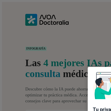
INFOGRAFÍA
Las
4 mejores IAs p
consulta
médica
Descubre cómo la IA puede ahorrarte tiempo, m
optimizar tu práctica médica. Accede a herrami
consejos clave para aprovechar su potencial.
Tu priv