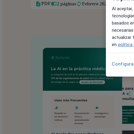
PDF
2 páginas
Febrero 2025
Al aceptar,
tecnologías
basados en
necesarias
actualizar
en
política
Configura