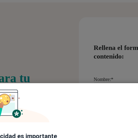
Rellena el form
contenido:
ara tu
Nombre:
*
ejorar tus diagnósticos y
Apellido:
entas confiables y
acidad es importante