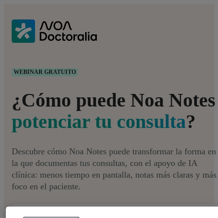
WEBINAR GRATUITO
¿Cómo puede Noa Notes
potenciar tu consulta
?
Descubre cómo Noa Notes puede transformar la forma en
la que documentas tus consultas, con el apoyo de IA
clínica: menos tiempo en pantalla, notas más claras y más
foco en el paciente.
Webinar online
1 hora