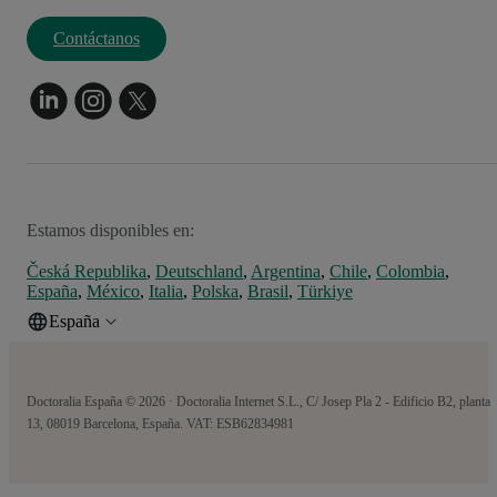
Contáctanos
Estamos disponibles en:
Česká Republika
,
Deutschland
,
Argentina
,
Chile
,
Colombia
,
España
,
México
,
Italia
,
Polska
,
Brasil
,
Türkiye
España
Doctoralia España © 2026 · Doctoralia Internet S.L., C/ Josep Pla 2 - Edificio B2, planta
13, 08019 Barcelona, España. VAT: ESB62834981