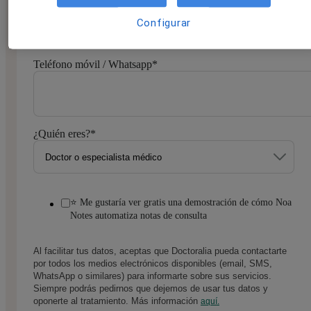
Configurar
Teléfono móvil / Whatsapp
*
¿Quién eres?
*
⭐ Me gustaría ver gratis una demostración de cómo Noa
Notes automatiza notas de consulta
Al facilitar tus datos, aceptas que Doctoralia pueda contactarte
por todos los medios electrónicos disponibles (email, SMS,
WhatsApp o similares) para informarte sobre sus servicios.
Siempre podrás pedirnos que dejemos de usar tus datos y
oponerte al tratamiento. Más información
aquí.