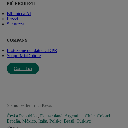
PIÙ RICHIESTI
Biblioteca AI
Prezzi
Sicurezza
COMPANY
Protezione dei dati e GDPR
Scopri MioDottore
Contattaci
Siamo leader in 13 Paesi:
Česká Republika
,
Deutschland
,
Argentina
,
Chile
,
Colombia
,
España
,
México
,
Italia
,
Polska
,
Brasil
,
Türkiye