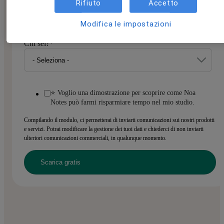
Rifiuto
Accetto
Modifica le impostazioni
Chi sei?
*
⭐ Voglio una dimostrazione per scoprire come Noa
Notes può farmi risparmiare tempo nel mio studio.
Compilando il modulo, ci permetterai di inviarti comunicazioni sui nostri prodotti
e servizi. Potrai modificare la gestione dei tuoi dati e chiederci di non inviarti
ulteriori comunicazioni commerciali, in qualunque momento.