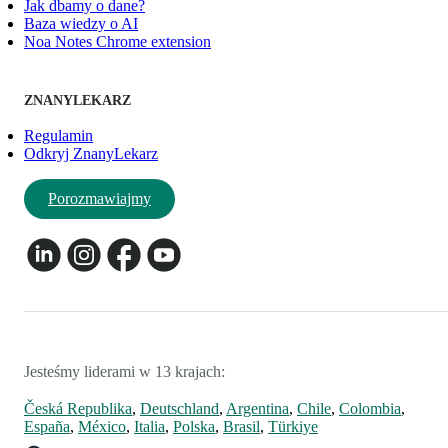
Jak dbamy o dane?
Baza wiedzy o AI
Noa Notes Chrome extension
ZNANYLEKARZ
Regulamin
Odkryj ZnanyLekarz
Porozmawiajmy
Jesteśmy liderami w 13 krajach:
Česká Republika
,
Deutschland
,
Argentina
,
Chile
,
Colombia
,
España
,
México
,
Italia
,
Polska
,
Brasil
,
Türkiye