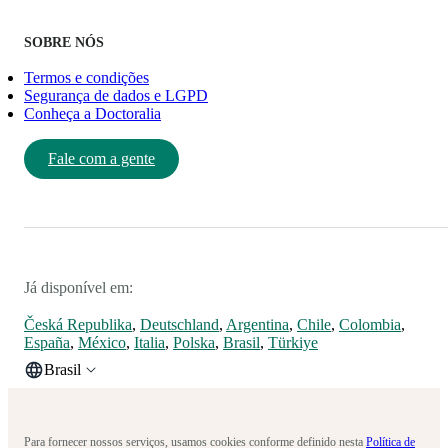
SOBRE NÓS
Termos e condições
Segurança de dados e LGPD
Conheça a Doctoralia
Fale com a gente
Já disponível em:
Česká Republika
,
Deutschland
,
Argentina
,
Chile
,
Colombia
,
España
,
México
,
Italia
,
Polska
,
Brasil
,
Türkiye
Brasil
Para fornecer nossos serviços, usamos cookies conforme definido nesta
Política de