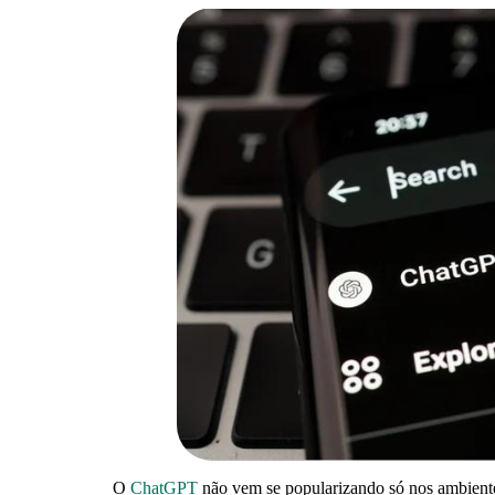
O
ChatGPT
não vem se popularizando só nos ambientes