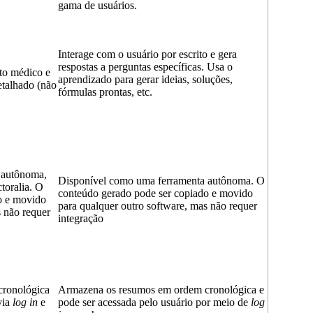
gama de usuários.
Interage com o usuário por escrito e gera
respostas a perguntas específicas. Usa o
to médico e
aprendizado para gerar ideias, soluções,
etalhado (não
fórmulas prontas, etc.
 autônoma,
Disponível como uma ferramenta autônoma. O
toralia. O
conteúdo gerado pode ser copiado e movido
o e movido
para qualquer outro software, mas não requer
s não requer
integração
ronológica
Armazena os resumos em ordem cronológica e
via
log in
e
pode ser acessada pelo usuário por meio de
log