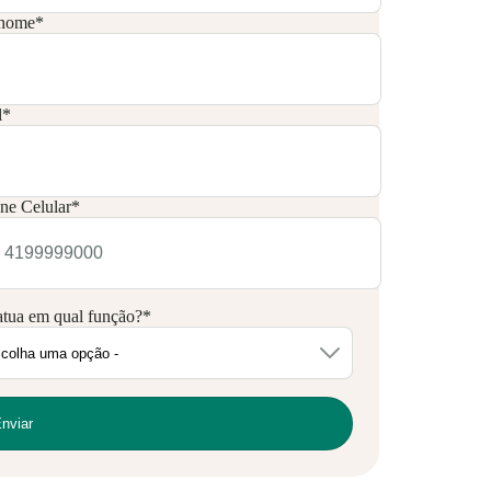
nome
*
l
*
ne Celular
*
atua em qual função?
*