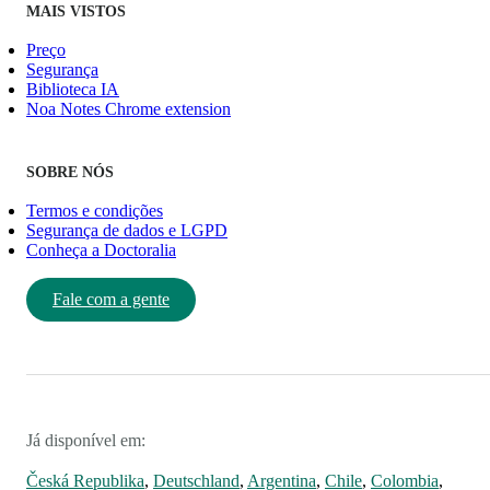
MAIS VISTOS
Preço
Segurança
Biblioteca IA
Noa Notes Chrome extension
SOBRE NÓS
Termos e condições
Segurança de dados e LGPD
Conheça a Doctoralia
Fale com a gente
Já disponível em:
Česká Republika
,
Deutschland
,
Argentina
,
Chile
,
Colombia
,