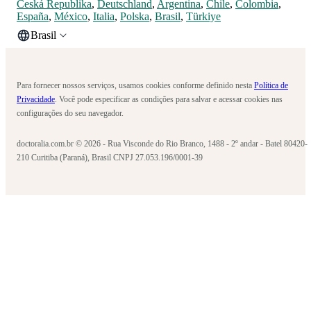
Česká Republika
,
Deutschland
,
Argentina
,
Chile
,
Colombia
,
España
,
México
,
Italia
,
Polska
,
Brasil
,
Türkiye
Brasil
Para fornecer nossos serviços, usamos cookies conforme definido nesta
Política de
Privacidade
. Você pode especificar as condições para salvar e acessar cookies nas
configurações do seu navegador.
doctoralia.com.br © 2026 - Rua Visconde do Rio Branco, 1488 - 2º andar - Batel 80420-
210 Curitiba (Paraná), Brasil CNPJ 27.053.196/0001-39