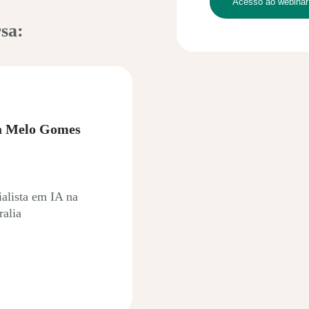
sa:
a Melo Gomes
ialista em IA na
ralia