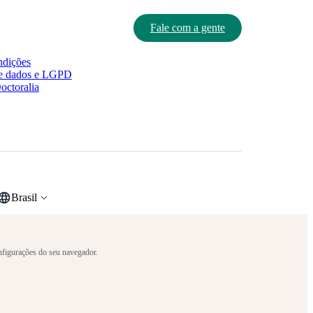
Fale com a gente
ndições
e dados e LGPD
octoralia
Brasil
onfigurações do seu navegador.