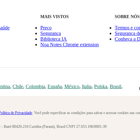
MAIS VISTOS
SOBRE NÓS
saúde
Preço
Termos e co
Segurança
Segurança d
Biblioteca IA
Conheça a D
Noa Notes Chrome extension
ntina
,
Chile
,
Colombia
,
España
,
México
,
Italia
,
Polska
,
Brasil
,
Política de Privacidade
. Você pode especificar as condições para salvar e acessar cookies nas c
r - Batel 80420-210 Curitiba (Paraná), Brasil CNPJ 27.053.196/0001-39