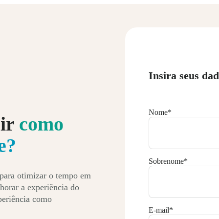
Insira seus dad
Nome
*
uir
como
e?
Sobrenome
*
 para otimizar o tempo em
lhorar a experiência do
xperiência como
E-mail
*