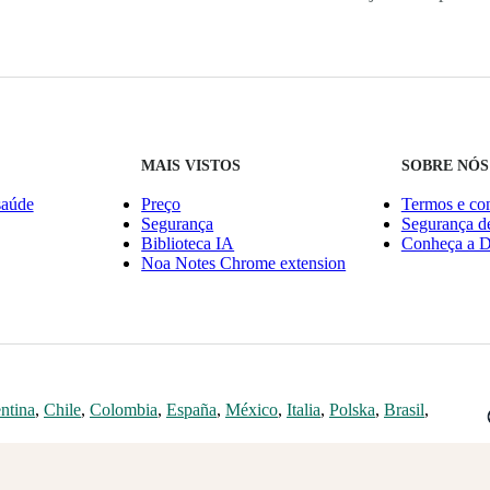
MAIS VISTOS
SOBRE NÓS
saúde
Preço
Termos e co
Segurança
Segurança d
Biblioteca IA
Conheça a D
Noa Notes Chrome extension
ntina
,
Chile
,
Colombia
,
España
,
México
,
Italia
,
Polska
,
Brasil
,