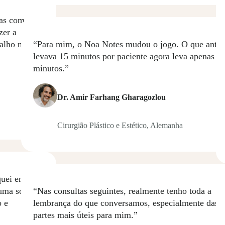
mas com
zer a
alho no fim
“Para mim, o Noa Notes mudou o jogo. O que antes
levava 15 minutos por paciente agora leva apenas 3 
minutos.”
Dr. Amir Farhang Gharagozlou
Cirurgião Plástico e Estético, Alemanha
quei em
 uma solução
“Nas consultas seguintes, realmente tenho toda a
o e
lembrança do que conversamos, especialmente das
partes mais úteis para mim.”