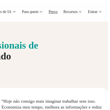
s de IA
Para quem
Preço
Recursos
Entrar
sionais de
ndo
 Noa
“Hoje não consigo mais imaginar trabalhar sem isso.
Economiza meu tempo, melhora as informações e reduz