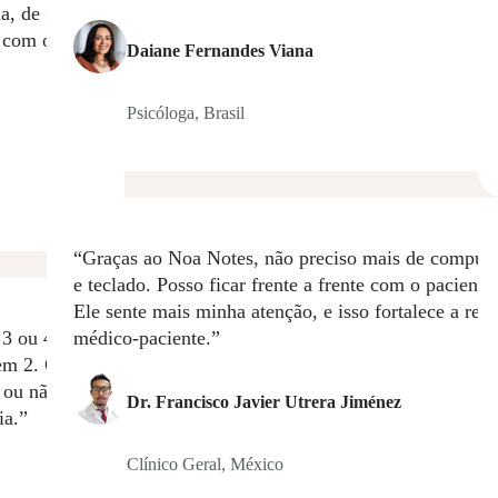
a, de forma
 com o seu
Daiane Fernandes Viana
Psicóloga, Brasil
“Graças ao Noa Notes, não preciso mais de comput
e teclado. Posso ficar frente a frente com o paciente.
Ele sente mais minha atenção, e isso fortalece a rel
 3 ou 4
médico-paciente.”
o em 2. Com
 ou não
Dr. Francisco Javier Utrera Jiménez
ia.”
Clínico Geral, México