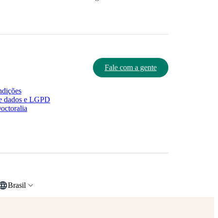
Fale com a gente
ndições
e dados e LGPD
octoralia
Brasil