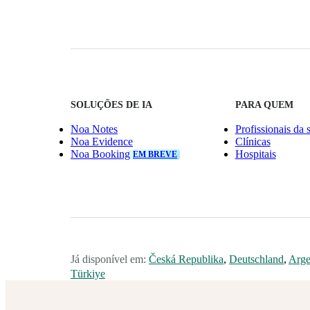
SOLUÇÕES DE IA
PARA QUEM
Noa Notes
Profissionais da 
Noa Evidence
Clínicas
Noa Booking
Hospitais
EM BREVE
Já disponível em:
Česká Republika
,
Deutschland
,
Arge
Türkiye