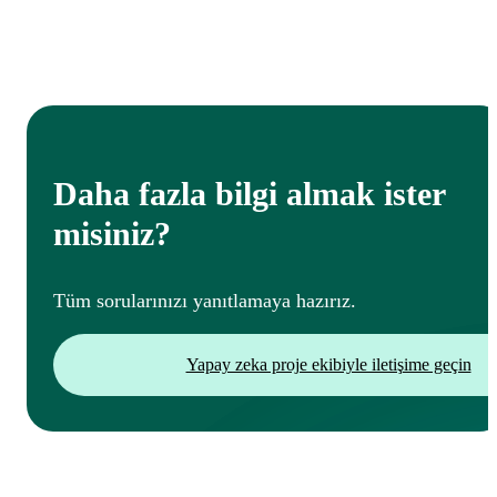
Noa, hasta ve danışan gizliliğini ve veri güvenliğini
sağlamak için ISO 27001 sertifikalı gelişmiş şifreleme
kullanır. Veriler yüksek güvenlikli, Avrupa Birliği
standartlarında sunucular tarafından saklanır ve hiçbir
koşulda satılmaz.
Daha fazla bilgi almak ister
misiniz?
Tüm sorularınızı yanıtlamaya hazırız.
Yapay zeka proje ekibiyle iletişime geçin