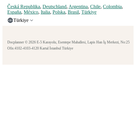
Česká Republika
,
Deutschland
,
Argentina
,
Chile
,
Colombia
,
España
,
México
,
Italia
,
Polska
,
Brasil
,
Türkiye
Türkiye
Docplanner © 2026 E-5 Karayolu, Esentepe Mahallesi, Lapis Han İş Merkezi, No:25
Ofis:4102-4103-4120 Kartal İstanbul Türkiye