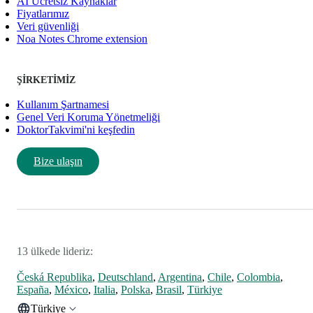
AI Ücretsiz Kaynaklar
Fiyatlarımız
Veri güvenliği
Noa Notes Chrome extension
ŞIRKETIMIZ
Kullanım Şartnamesi
Genel Veri Koruma Yönetmeliği
DoktorTakvimi'ni keşfedin
Bize ulaşın
13 ülkede lideriz:
Česká Republika
,
Deutschland
,
Argentina
,
Chile
,
Colombia
,
España
,
México
,
Italia
,
Polska
,
Brasil
,
Türkiye
Türkiye