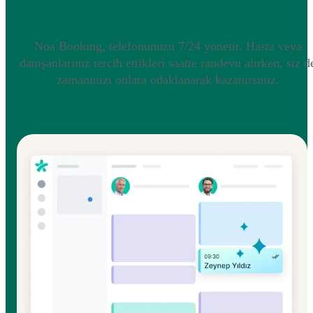
Noa Booking, telefonunuzu 7/24 yönetir. Hasta veya
danışanlarınız tercih ettikleri saatte randevu alırken, siz d
zamanınızı onlara odaklanarak kazanırsınız.