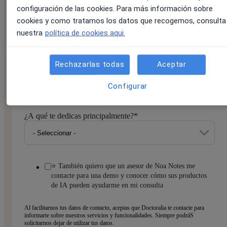
configuración de las cookies. Para más información sobre
Email:
*
cookies y como tratamos los datos que recogemos, consulta
nuestra
política de cookies aqui.
Rechazarlas todas
Aceptar
Teléfono
*
Configurar
¿A qué te dedicas principalmente?
*
⭐ También quiero que un asesor de Noa Notes me
contacte para una demo y conocer cómo sus productos
de IA pueden ayudarme en mi consulta
Al facilitarnos tus datos de contacto, aceptas que Doctoralia te contacte para
informarte sobre nuestros servicios y funcionalidades. Siempre podráS
solicitarnos dejar de utilizar tus datos.