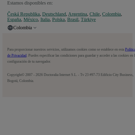
Estamos disponibles en:
Česká Republika
,
Deutschland
,
Argentina
,
Chile
,
Colombia
,
España
,
México
,
Italia
,
Polska
,
Brasil
,
Türkiye
Colombia
Para proporcionar nuestros servicios, utilizamos cookies como se establece en esta
Polític
de Privacidad
. Puedes especificar las condiciones para guardar y acceder a las cookies en 
configuración de tu navegador.
Copyright© 2007 - 2026 Doctoralia Internet S.L. - Tv 23 #97-73 Edificio City Business,
Bogotá, Colombia.