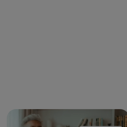
Notas con tu estilo, 10 veces más
rápido
Garantiza la precisión y la coherencia de las notas en tus
episodios clínicos digitales. Noa convierte
automáticamente las conversaciones con pacientes en un
resumen detallado.