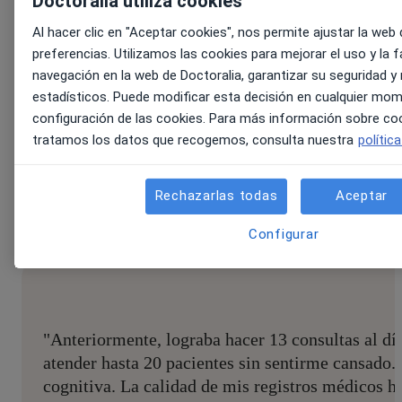
Doctoralia utiliza cookies
Al hacer clic en "Aceptar cookies", nos permite ajustar la web
preferencias. Utilizamos las cookies para mejorar el uso y la f
navegación en la web de Doctoralia, garantizar su seguridad y
estadísticos. Puede modificar esta decisión en cualquier mome
¿Qué piensan los especialistas
configuración de las cookies. Para más información sobre c
tratamos los datos que recogemos, consulta nuestra
polític
que ya trabajan con Noa?
Rechazarlas todas
Aceptar
Configurar
"Anteriormente, lograba hacer 13 consultas al día
atender hasta 20 pacientes sin sentirme cansado.
cognitiva. La calidad de mis registros médicos h