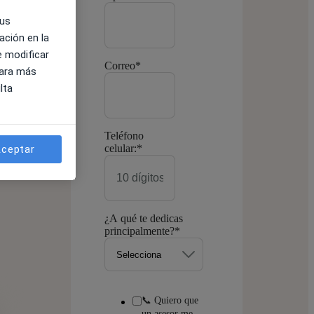
sus
ación en la
e modificar
Correo
*
Para más
lta
Teléfono
celular:
*
ceptar
¿A qué te dedicas
principalmente?
*
📞 Quiero que
un asesor me