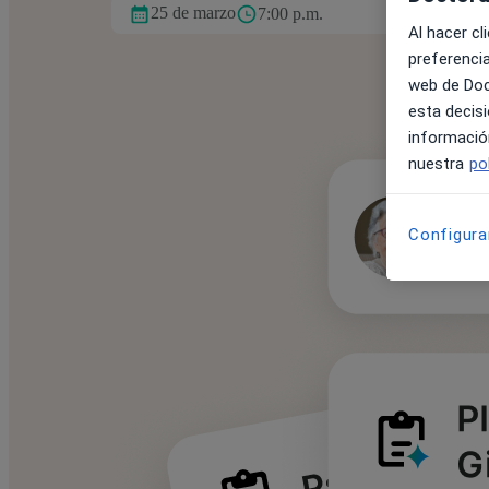
25 de marzo
7:00 p.m.
Al hacer cl
preferencia
web de Doct
esta decis
informació
nuestra
po
Configura