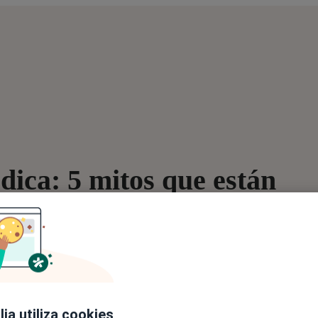
dica: 5 mitos que están
sionales
iencia real usando IA en su práctica diaria. Hablaremos de mi
carga administrativa, ahorrar tiempo y apoyar tu trabajo clíni
ia utiliza cookies