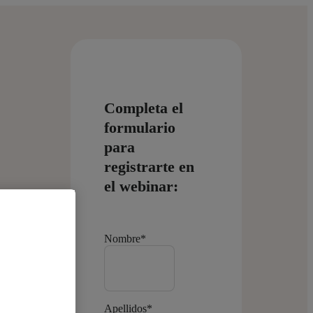
Completa el
formulario
para
registrarte en
el webinar:
Nombre
*
tos y
co
Apellidos
*