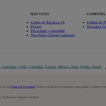
MÁS VISTO
COMPAÑÍA
Centro de Recursos IA
Política de P
Precios
Descubre Do
Privacidad y seguridad
Noa Notes Chrome extension
,
Argentina
,
Chile
,
Colombia
,
España
,
México
,
Italia
,
Polska
,
Brasil
,
ce en esta
Política de Privacidad
. Puedes especificar las condiciones para guardar y acceder a la
o City Business, Bogotá, Colombia.