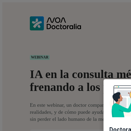
WEBINAR
IA en la consulta mé
frenando a los profe
En este webinar, un doctor compartirá su exper
realidades, y de cómo puede ayudarte a reducir 
sin perder el lado humano de la medicina.
Doctoral