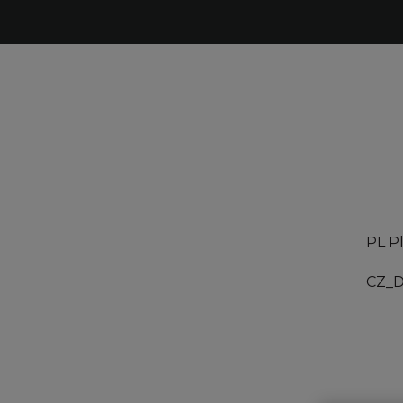
PL P
CZ_D