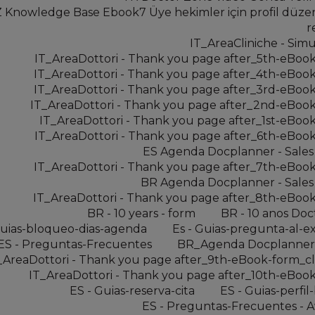
 Knowledge Base Ebook7 Üye hekimler için profil düz
r
IT_AreaCliniche - Simu
IT_AreaDottori - Thank you page after_5th-eBoo
IT_AreaDottori - Thank you page after_4th-eBoo
IT_AreaDottori - Thank you page after_3rd-eBoo
IT_AreaDottori - Thank you page after_2nd-eBoo
IT_AreaDottori - Thank you page after_1st-eBoo
IT_AreaDottori - Thank you page after_6th-eBoo
ES Agenda Docplanner - Sale
IT_AreaDottori - Thank you page after_7th-eBoo
BR Agenda Docplanner - Sale
IT_AreaDottori - Thank you page after_8th-eBoo
BR - 10 years - form
BR - 10 anos Doct
Guias-bloqueo-dias-agenda
Es - Guias-pregunta-al-e
ES - Preguntas-Frecuentes
BR_Agenda Docplanner
_AreaDottori - Thank you page after_9th-eBook-form_cl
IT_AreaDottori - Thank you page after_10th-eBoo
ES - Guias-reserva-cita
ES - Guias-perfil
ES - Preguntas-Frecuentes - 