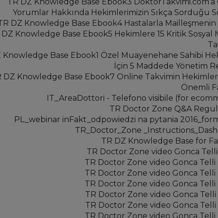
TR DZ Knowledge Base Ebook3 DoktorTakvimi.com’a
Yorumlar Hakkında Hekimlerimizin Sıkça Sorduğu S
TR DZ Knowledge Base Ebook4 Hastalarla Mailleşmenin 
 DZ Knowledge Base Ebook5 Hekimlere 15 Kritik Sosyal
Ta
 Knowledge Base Ebook1 Özel Muayenehane Sahibi He
İçin 5 Maddede Yönetim R
 DZ Knowledge Base Ebook7 Online Takvimin Hekimler 
Önemli F
IT_AreaDottori - Telefono visibile (for ecom
TR Doctor Zone Q&A Regul
PL_webinar inFakt_odpowiedzi na pytania 2016_for
TR_Doctor_Zone _Instructions_Das
TR DZ Knowledge Base for Faci
TR Doctor Zone video Gonca Telli 
TR Doctor Zone video Gonca Telli 
TR Doctor Zone video Gonca Telli 
TR Doctor Zone video Gonca Telli 
TR Doctor Zone video Gonca Telli 
TR Doctor Zone video Gonca Telli 
TR Doctor Zone video Gonca Telli 