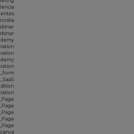
keting
lencia
uentes
toralia
ebinar
ebinar
ademy
ration
ration
ademy
ration
s_form
_SaaS
ition
ration
_Page
_Page
_Page
_Page
_Page
-canva