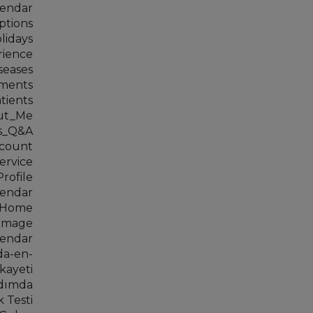
lendar
ptions
lidays
rience
seases
yments
tients
out_Me
ns_Q&A
ccount
ervice
rofile
lendar
 Home
 Image
lendar
da-en-
kayeti
Adımda
 Testi