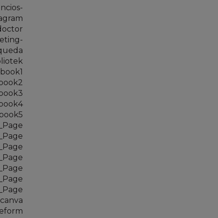
ncios-
tagram
doctor
eting-
squeda
liotek
book1
book2
book3
book4
book5
_Page
_Page
_Page
_Page
_Page
_Page
_Page
-canva
peform