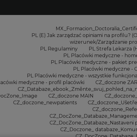
MX_Formacion_Doctoralia_Certifi
PL (E) Jak zarządzać opiniami na profilu? (O
wizerunek/Zarządzanie pro
PL Regulaminy
PL Strefa Lekarza 
PL Placówki medyczne - ho
PL Placówki medyczne - pakiet p
PL Placówki medyczne - 
PL Placówki medyczne - wszystkie funkcjona
lacówki medyczne - profil placówki
CZ_doczone ZAR
CZ_Databaze_ebook_Změnte_svuj_pohled_na_n
ocZone_Image
CZ_doczone MAIN
CZ_doczone_
CZ_doczone_newpatients
CZ_doczone_Ušetře
CZ_doczone_Refe
CZ_DocZone_Databaze_Management
CZ_DocZone_Databaze_Nastaveni p
CZ_Doczone_ databaze_Komun
CZ_DocZone_Databaze_