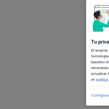
Tu priv
Al aceptar,
tecnologías
basados en
necesarias
actualizar
C
en
política
Configura
CZ