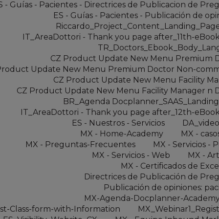
S - Guías - Pacientes - Directrices de Publicacion de Pre
ES - Guías - Pacientes - Publicación de opi
Riccardo_Project_Content_Landing_Pa
IT_AreaDottori - Thank you page after_11th-eBoo
TR_Doctors_Ebook_Body_Lan
CZ Product Update New Menu Premium D
Product Update New Menu Premium Doctor Non-comme
CZ Product Update New Menu Facility M
CZ Product Update New Menu Facility Manager n 
BR_Agenda Docplanner_SAAS_Landing
IT_AreaDottori - Thank you page after_12th-eBoo
ES - Nuestros - Servicios
DA_vide
MX - Home-Academy
MX - caso
MX - Preguntas-Frecuentes
MX - Servicios - P
MX - Servicios - Web
MX - Art
MX - Certificados de Exce
Directrices de Publicación de Pre
Publicación de opiniones: pac
MX-Agenda-Docplanner-Academy
st-Class-form-with-Information
MX_Webinar1_Regist