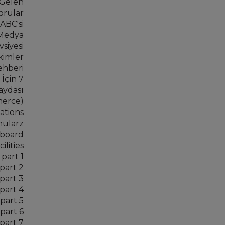
 Gelen
orular
ABC'si
 Medya
vsiyesi
kimler
ehberi
İçin 7
aydası
merce)
ations
mularz
hboard
lities
part 1
part 2
part 3
part 4
part 5
part 6
part 7