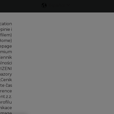
Español
Traducciones de Mostr
cation
pinie i
filem)
(Home)
mepage
remium
Cennik
lności
IZENI
azory
Cenik
te čas
rence
.z.z.
rofilu
ikace
Image