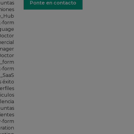
guntas
Ponte en contacto
niones
ge_Hub
k-form
guage
octor
rcial
anager
Doctor
_form
k-form
o_SaaS
s éxito
erfiles
iculos
lencia
guntas
ientes
-form
ration