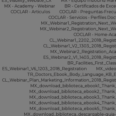
ES_Visibility_Website_CX
MX - Equipo Inbound Mar
MX - Academy - Webinar
BR - Certificados de Exce
COCLAR - Articulos
COCLAR - Preguntas-Frec
COCLAR - Servicios - Perfiles Doc
MX_Webinar1_Registration_Next_W
MX_Webinar2_Registration_Next_W
COCLAR - Home-Ac
CL_Webinar1_2202_2018_Regist
CL_Webinar1_V2_1303_2018_Regist
MX_Webinar2_Registration_Ac
ES_Webinar2_V1_1403_2018_Regist
BR_Facilities_First_Clas
ES_Webinar1_V6_1203_2018_Registration
MX_video
TR_Doctors_Ebook_Body_Language_KB_Ed
CL_Webinar_Plan_Marketing_Information_2018_Regist
MX_download_biblioteca_ebook1_Thank
MX_download_biblioteca_ebook2_Thank
MX_download_biblioteca_ebook3_Thank
MX_download_biblioteca_ebook4_Thank
MX_download_biblioteca_ebook5_Thank
MX_download_biblioteca_descargable-guia