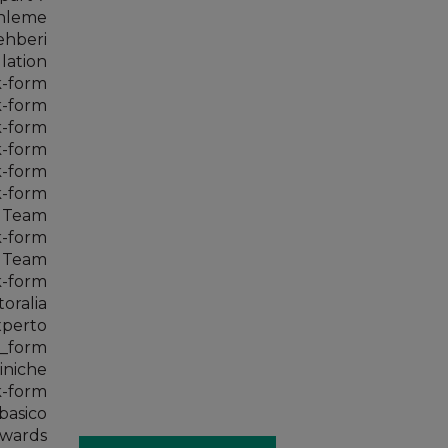
enleme
ehberi
lation
k-form
k-form
k-form
k-form
k-form
k-form
s Team
k-form
s Team
k-form
oralia
xperto
_form
iniche
k-form
-basico
Awards