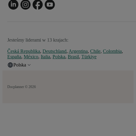
Jesteśmy liderami w 13 krajach:
Česká Republika
,
Deutschland
,
Argentina
,
Chile
,
Colombia
,
España
,
México
,
Italia
,
Polska
,
Brasil
,
Türkiye
Polska
Docplanner © 2026