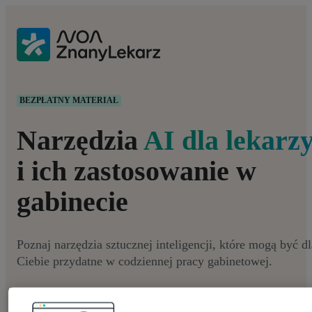
BEZPŁATNY MATERIAŁ
Narzędzia
AI dla lekarz
i ich zastosowanie w
gabinecie
Poznaj narzędzia sztucznej inteligencji, które mogą być dl
Ciebie przydatne w codziennej pracy gabinetowej.