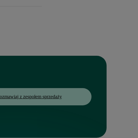
acjentów, z
 infrastrukturą i
ozmawiaj z zespołem sprzedaży