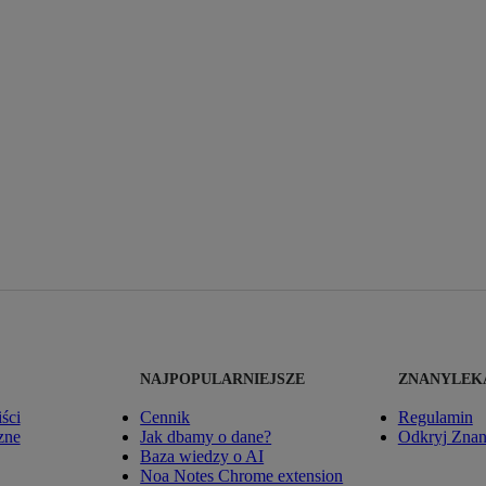
NAJPOPULARNIEJSZE
ZNANYLEK
iści
Cennik
Regulamin
zne
Jak dbamy o dane?
Odkryj Zna
Baza wiedzy o AI
Noa Notes Chrome extension