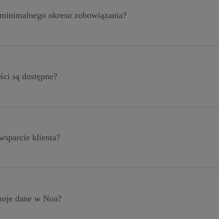
inimalnego okresu zobowiązania?
anego planu. Noa Notes oferuje miesięczną subskrypcję bez
ać w dowolnym momencie. W połączeniu z planem Docplan
roczna (12 miesięcy).
ści są dostępne?
ię kartą kredytową z automatycznym rozliczeniem co miesiąc
wsparcie klienta?
awierają łatwe w użyciu narzędzia do integracji. Abonenci V
alne wdrożenie w pierwszym miesiącu.
moje dane w Noa?