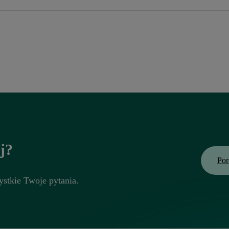
nsowane szyfrowanie w celu zapewnienia poufności danych p
27001. Działa na serwerach zgodnych z RODO, z zaszyfrowaną
rywatności — Twoje dane nigdy nie będą sprzedawane.
j?
Por
stkie Twoje pytania.