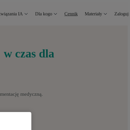
wiązania IA
Dla kogo
Cennik
Materiały
Zaloguj 
:
w czas dla
umentację medyczną.