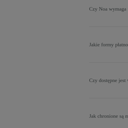
Czy Noa wymaga m
To zależy od wybr
możesz zrezygnow
obowiązuje umowa 
Jakie formy płatno
Płatność odbywa s
Czy dostępne jest 
Wszystkie plany z
również indywidu
Jak chronione są 