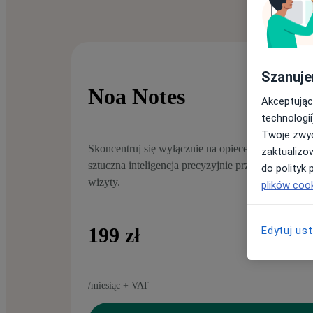
Szanuje
Noa Notes
Akceptując
technologii
Twoje zwyc
Skoncentruj się wyłącznie na opiece nad pacjente
zaktualizo
sztuczna inteligencja precyzyjnie przygotuje pod
do polityk 
wizyty.
plików cook
199 zł
Edytuj us
/miesiąc + VAT