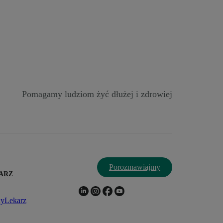
Pomagamy ludziom żyć dłużej i zdrowiej
Porozmawiajmy
ARZ
nyLekarz