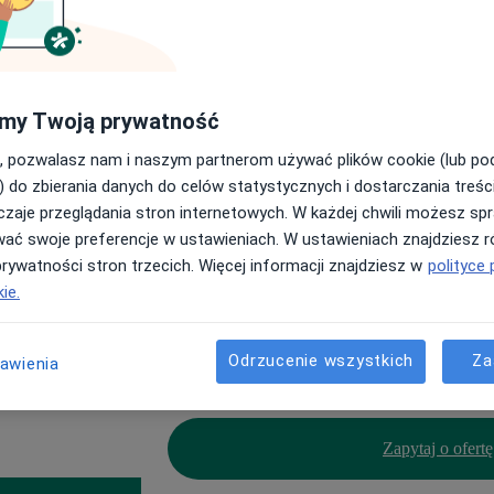
my Twoją prywatność
Noa & ZnanyLekarz 
, pozwalasz nam i naszym partnerom używać plików cookie (lub p
) do zbierania danych do celów statystycznych i dostarczania treśc
zaje przeglądania stron internetowych. W każdej chwili możesz spr
m, podczas gdy
Wzmocnij swoją praktykę, łącząc Noa z zaa
wać swoje preferencje w ustawieniach. W ustawieniach znajdziesz ró
sumowania
narzędziami ZnanyLekarz Pro.
prywatności stron trzecich. Więcej informacji znajdziesz w
polityce 
ie.
Wycena indywidualna
Odrzucenie wszystkich
Za
tawienia
Dostępne w planach Docplanner Pro
Zapytaj o ofertę