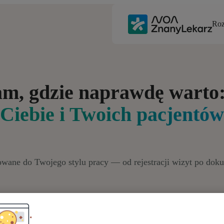
Roz
am, gdzie naprawdę warto
Ciebie i Twoich pacjentów
owane do Twojego stylu pracy — od rejestracji wizyt po dok
Dla Lekarzy
Dla Placówek Medycznych
Dla Szpitali