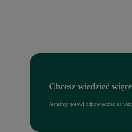
Noa stosuje zaawa
certyfikatem ISO 
ścisłą polityką p
Chcesz wiedzieć więce
Jesteśmy gotowi odpowiedzieć na wszy