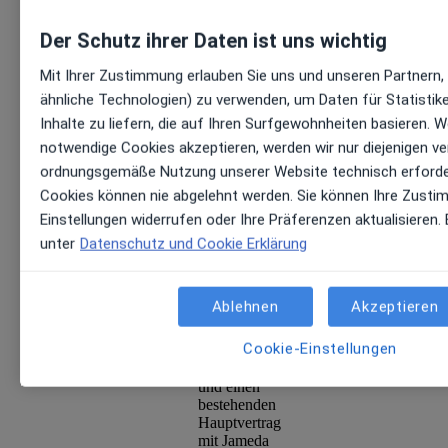
Art, die von
den Parteien
Der Schutz ihrer Daten ist uns wichtig
im Rahmen
der
Mit Ihrer Zustimmung erlauben Sie uns und unseren Partnern,
vorliegenden
Bedingungen
ähnliche Technologien) zu verwenden, um Daten für Statisti
an die jeweils
Inhalte zu liefern, die auf Ihren Surfgewohnheiten basieren. W
andere Partei
notwendige Cookies akzeptieren, werden wir nur diejenigen ve
weitergegeben
werden und
ordnungsgemäße Nutzung unserer Website technisch erforder
vertraulicher
Cookies können nie abgelehnt werden. Sie können Ihre Zustim
Natur sind.
Einstellungen widerrufen oder Ihre Präferenzen aktualisieren.
Saas Version
:
Version von
unter
Datenschutz und Cookie Erklärung
Noa Notes,
die technisch
in die
Ablehnen
Akzeptieren
Kalender-
Software von
Cookie-Einstellungen
Jameda
integriert ist
und einen
bestehenden
Hauptvertrag
mit Jameda