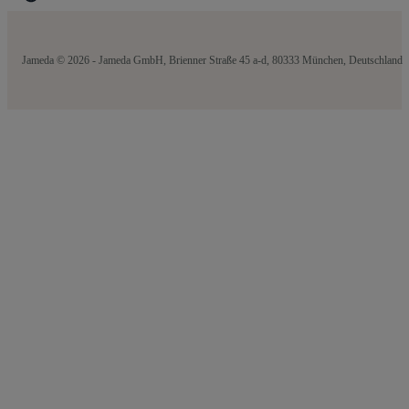
Jameda © 2026 - Jameda GmbH, Brienner Straße 45 a-d, 80333 München, Deutschland