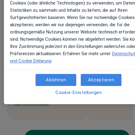
Cookies (oder ähnliche Technologien) zu verwenden, um Daten
Statistiken zu sammeln und Inhalte zu liefern, die auf Ihren
Surfgewohnheiten basieren. Wenn Sie nur notwendige Cookies
Nur belegte Antworten
Quellen direkt
akzeptieren, werden wir nur diejenigen verwenden, die für die
einsehbar
ordnungsgemäße Nutzung unserer Website technisch erforder
sind. Notwendige Cookies können nie abgelehnt werden. Sie k
Ihre Zustimmung jederzeit in den Einstellungen widerrufen oder
Noa Evidence greift
Präferenzen aktualisieren. Erfahren Sie mehr unter
Datenschu
ausschließlich auf
Alle Studien und
und Cookie Erklärung
wissenschaftlich geprüfte
Publikationen wer
Fachliteratur zu – keine
direkten Links ang
Ablehnen
Akzeptieren
erfundenen Informationen,
entscheiden, ob un
keine unbelegten Aussagen.
Sie in die Originall
Cookie-Einstellungen
Jede Antwort ist
einsteigen.
nachvollziehbar.