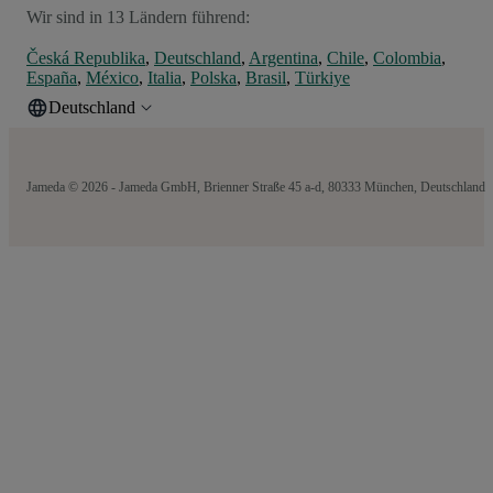
Wir sind in 13 Ländern führend:
Česká Republika
,
Deutschland
,
Argentina
,
Chile
,
Colombia
,
España
,
México
,
Italia
,
Polska
,
Brasil
,
Türkiye
Deutschland
Jameda © 2026 - Jameda GmbH, Brienner Straße 45 a-d, 80333 München, Deutschland