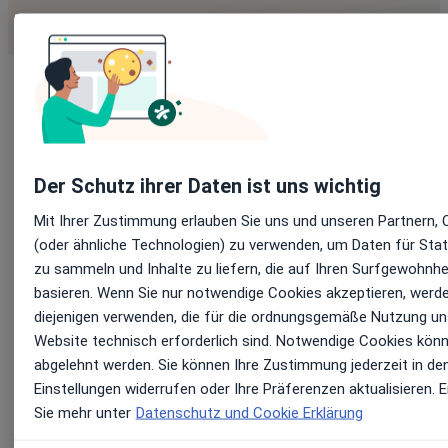
Der Schutz ihrer Daten ist uns wichtig
WÄHLEN SIE IHRE FACHRICHTUNG UND
Mit Ihrer Zustimmung erlauben Sie uns und unseren Partnern, 
EINEN DOKUMENTATIONSTYP
(oder ähnliche Technologien) zu verwenden, um Daten für Stat
zu sammeln und Inhalte zu liefern, die auf Ihren Surfgewohnhe
basieren. Wenn Sie nur notwendige Cookies akzeptieren, werde
diejenigen verwenden, die für die ordnungsgemäße Nutzung un
1
Fachrichtung
2
Dokumenttyp
3
Vergleich
Website technisch erforderlich sind. Notwendige Cookies könn
abgelehnt werden. Sie können Ihre Zustimmung jederzeit in de
Welche Fachrichtung praktizieren Sie?
Einstellungen widerrufen oder Ihre Präferenzen aktualisieren. 
Sie mehr unter
Datenschutz und Cookie Erklärung
🏥
❤️
🧠