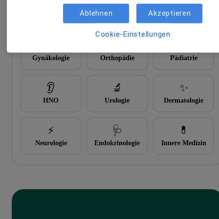
Allgemein­
Kardiologie
Psychiatrie /
Ablehnen
Akzeptieren
medizin
Psychologie
Cookie-Einstellungen
🌸
🦴
👶
Gynäkologie
Orthopädie
Pädiatrie
👂
🔬
✨
HNO
Urologie
Dermatologie
⚡
🩺
💊
Neurologie
Endokrinologie
Innere Medizin