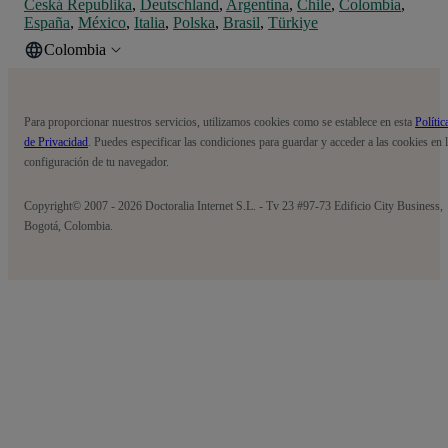
Česká Republika
,
Deutschland
,
Argentina
,
Chile
,
Colombia
,
España
,
México
,
Italia
,
Polska
,
Brasil
,
Türkiye
Colombia
Para proporcionar nuestros servicios, utilizamos cookies como se establece en esta
Polític
de Privacidad
. Puedes especificar las condiciones para guardar y acceder a las cookies en 
configuración de tu navegador.
Copyright© 2007 - 2026 Doctoralia Internet S.L. - Tv 23 #97-73 Edificio City Business,
Bogotá, Colombia.