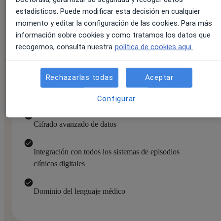
Solicitar oferta
estadísticos. Puede modificar esta decisión en cualquier
momento y editar la configuración de las cookies. Para más
información sobre cookies y como tratamos los datos que
Incluye:
recogemos, consulta nuestra
política de cookies aqui.
Notas ilimitadas generadas en segundos
Rechazarlas todas
Aceptar
Plantillas personalizadas por especialidad
Configurar
Cifrado avanzado de datos
Integración con todos los sistemas de episodios
clínicos digitales
Dominio del lenguaje médico