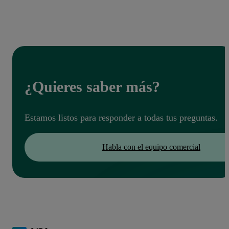
confidencialidad de los pacientes y la seguridad de los
datos, con certificación ISO 27001. Opera con servidores
compatibles con la RGPD, infraestructura cifrada y una
estricta política de no comercializar tus datos.
¿Quieres saber más?
Estamos listos para responder a todas tus preguntas.
Habla con el equipo comercial