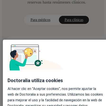
reservas hasta resúmenes clínicos.
Para médicos
Para clínicas
Noa Notes
Aligera la carga de tu equipo con resúmenes clínicos generados
Inteligencia Artificial.
Doctoralia utiliza cookies
Al hacer clic en "Aceptar cookies", nos permite ajustar la
Precio personalizado
web de Doctoralia a sus preferencias. Utilizamos las cookies
para mejorar el uso y la facilidad de navegación en la web de
Doctoralia, garantizar su seguridad y recoger datos